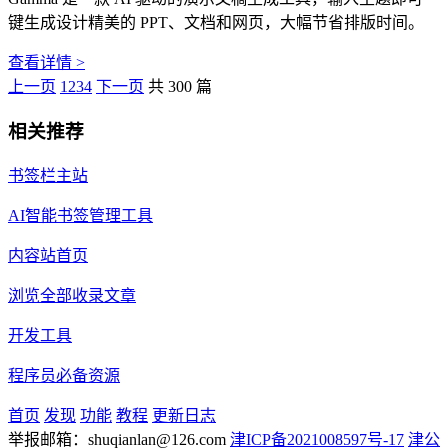
键生成设计精美的 PPT、文档和网页，大幅节省排版时间。
查看详情 >
上一页
1
2
3
4
下一页
共 300 篇
相关推荐
书签栏主站
AI智能书签管理工具
内容站首页
浏览全部收录文章
开发工具
程序员必备资源
首页
发现
功能
教程
更新日志
举报邮箱：shuqianlan@126.com
津ICP备2021008597号-17
津公