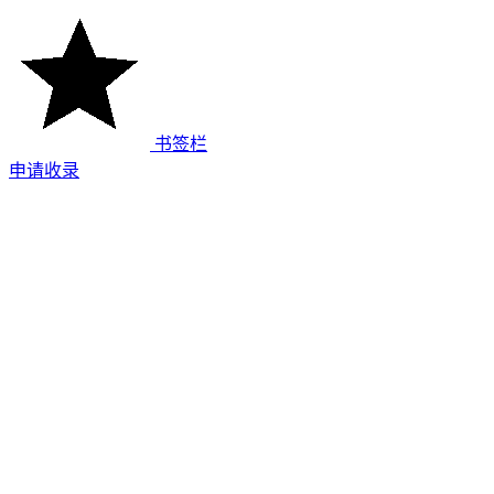
书签栏
申请收录