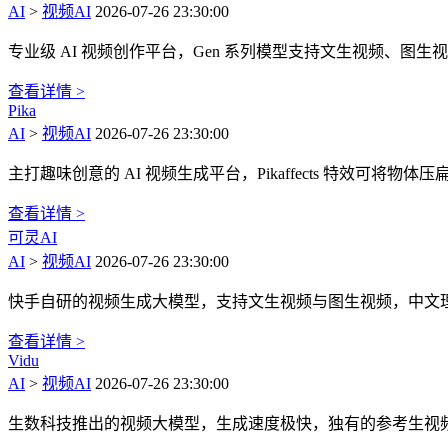
AI
>
视频AI
2026-07-26 23:30:00
专业级 AI 视频创作平台，Gen 系列模型支持文生视频、图生
查看详情 >
Pika
AI
>
视频AI
2026-07-26 23:30:00
主打趣味创意的 AI 视频生成平台，Pikaffects 特效可
查看详情 >
可灵AI
AI
>
视频AI
2026-07-26 23:30:00
快手自研的视频生成大模型，支持文生视频与图生视频，中文
查看详情 >
Vidu
AI
>
视频AI
2026-07-26 23:30:00
生数科技推出的视频大模型，生成速度极快，独有的参考生视