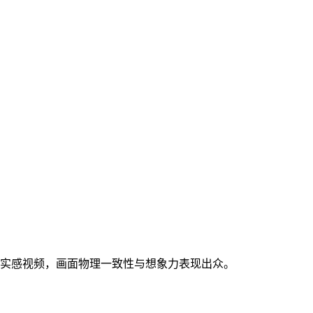
高真实感视频，画面物理一致性与想象力表现出众。