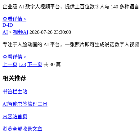
企业级 AI 数字人视频平台，提供上百位数字人与 140 多
查看详情 >
D-ID
AI
>
视频AI
2026-07-26 23:30:00
专注于人脸动画的 AI 平台，一张照片即可生成说话数字人视频
查看详情 >
上一页
1
2
3
下一页
共 30 篇
相关推荐
书签栏主站
AI智能书签管理工具
内容站首页
浏览全部收录文章