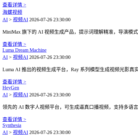
查看详情 >
海螺视频
AI
>
视频AI
2026-07-26 23:30:00
MiniMax 旗下的 AI 视频生成产品，提示词理解精准，导
查看详情 >
Luma Dream Machine
AI
>
视频AI
2026-07-26 23:30:00
Luma AI 推出的视频生成平台，Ray 系列模型生成视频光
查看详情 >
HeyGen
AI
>
视频AI
2026-07-26 23:30:00
领先的 AI 数字人视频平台，可生成逼真口播视频，支持多语
查看详情 >
Synthesia
AI
>
视频AI
2026-07-26 23:30:00