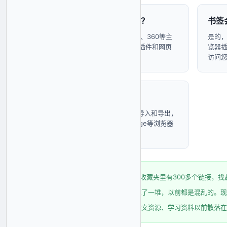
书签栏支持哪些浏览器？
书签
书签栏支持Chrome、Edge、360等主
是的
流浏览器，提供浏览器扩展插件和网页
览器
版两种使用方式。
访问
可以导入/导出书签吗？
支持标准HTML格式书签的导入和导出，
您可以轻松从Chrome、Edge等浏览器
迁移书签到书签栏。
程序员小李：
"以前Chrome收藏夹里有300多个链接
设计师阿雅：
"灵感网站收藏了一堆，以前都是混乱的。现在Dr
大学生小王：
"网课链接、论文资源、学习资料以前散落