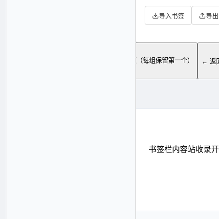
导入书签
导出
重复书签管理
🗑️ 删除所有重复项（每组保留第一个）
← 返
暂无重复书签 ✨
书签栏内容站收录开
最新发现