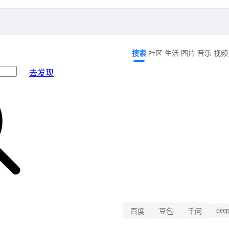
搜索
社区
生活
图片
音乐
视频
去发现
dee
百度
豆包
千问