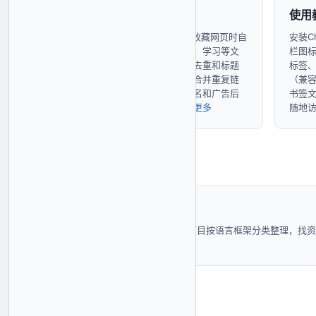
功能详解
使用
AI自动分类基于NLP技术，收藏网页时自
安装C
动识别主题归入技术、设计、学习等文
栏图
件夹。支持精确去重、模糊去重和标题
标签、
清理三种模式，一键检测并合并重复链
（兼容C
接，智能去除标题中的网站名和广告后
书签
缀，保持收藏夹整洁。
了解更多
随地
程序员
自动将技术文档、GitHub项目按语言框架分类整理，找资
料不再翻遍收藏夹。