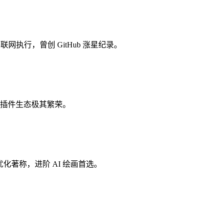
网执行，曾创 GitHub 涨星纪录。
画工具，插件生态极其繁荣。
显存优化著称，进阶 AI 绘画首选。