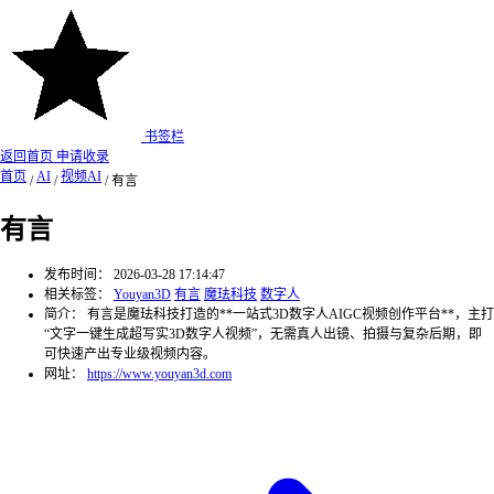
书签栏
返回首页
申请收录
首页
AI
视频AI
/
/
/
有言
有言
发布时间：
2026-03-28 17:14:47
相关标签：
Youyan3D
有言
魔珐科技
数字人
简介：
有言是魔珐科技打造的**一站式3D数字人AIGC视频创作平台**，主打
“文字一键生成超写实3D数字人视频”，无需真人出镜、拍摄与复杂后期，即
可快速产出专业级视频内容。
网址：
https://www.youyan3d.com