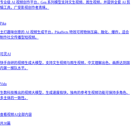
专业级 AI 视频创作平台，Gen 系列模型支持文生视频、图生视频，并提供全套 AI 剪
辑工具，广受影视创作者青睐。
Pika
主打趣味创意的 AI 视频生成平台，Pikaffects 特效可将物体压扁、融化、爆炸，适合
制作社交传播型短视频。
可灵AI
快手自研的视频生成大模型，支持文生视频与图生视频，中文理解出色，画质达到国
内第一梯队水平。
Vidu
生数科技推出的视频大模型，生成速度极快，独有的参考生视频功能可保持多角色、
多主体的一致性。
查看视频AI全部内容
共30篇