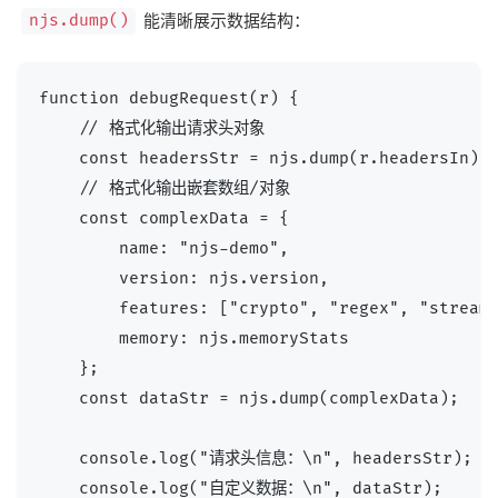
能清晰展示数据结构：
njs.dump()
function debugRequest(r) {

    // 格式化输出请求头对象

    const headersStr = njs.dump(r.headersIn);

    // 格式化输出嵌套数组/对象

    const complexData = {

        name: "njs-demo",

        version: njs.version,

        features: ["crypto", "regex", "stream"
        memory: njs.memoryStats

    };

    const dataStr = njs.dump(complexData);

    console.log("请求头信息：\n", headersStr);

    console.log("自定义数据：\n", dataStr);
