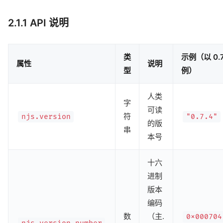
2.1.1 API 说明
类
示例（以 0.7
属性
说明
型
例）
人类
字
可读
符
njs.version
"0.7.4"
的版
串
本号
十六
进制
版本
编码
数
（主.
0x000704