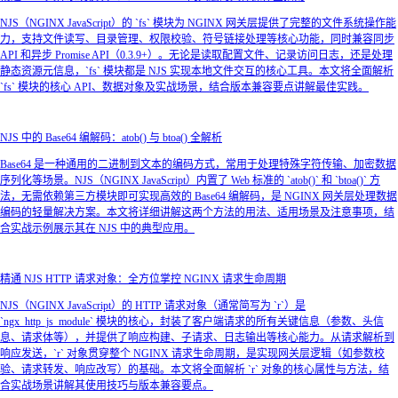
NJS（NGINX JavaScript）的 `fs` 模块为 NGINX 网关层提供了完整的文件系统操作能
力，支持文件读写、目录管理、权限校验、符号链接处理等核心功能，同时兼容同步
API 和异步 Promise API（0.3.9+）。无论是读取配置文件、记录访问日志，还是处理
静态资源元信息，`fs` 模块都是 NJS 实现本地文件交互的核心工具。本文将全面解析
`fs` 模块的核心 API、数据对象及实战场景，结合版本兼容要点讲解最佳实践。
NJS 中的 Base64 编解码：atob() 与 btoa() 全解析
Base64 是一种通用的二进制到文本的编码方式，常用于处理特殊字符传输、加密数据
序列化等场景。NJS（NGINX JavaScript）内置了 Web 标准的 `atob()` 和 `btoa()` 方
法，无需依赖第三方模块即可实现高效的 Base64 编解码，是 NGINX 网关层处理数据
编码的轻量解决方案。本文将详细讲解这两个方法的用法、适用场景及注意事项，结
合实战示例展示其在 NJS 中的典型应用。
精通 NJS HTTP 请求对象：全方位掌控 NGINX 请求生命周期
NJS（NGINX JavaScript）的 HTTP 请求对象（通常简写为 `r`）是
`ngx_http_js_module` 模块的核心，封装了客户端请求的所有关键信息（参数、头信
息、请求体等），并提供了响应构建、子请求、日志输出等核心能力。从请求解析到
响应发送，`r` 对象贯穿整个 NGINX 请求生命周期，是实现网关层逻辑（如参数校
验、请求转发、响应改写）的基础。本文将全面解析 `r` 对象的核心属性与方法，结
合实战场景讲解其使用技巧与版本兼容要点。