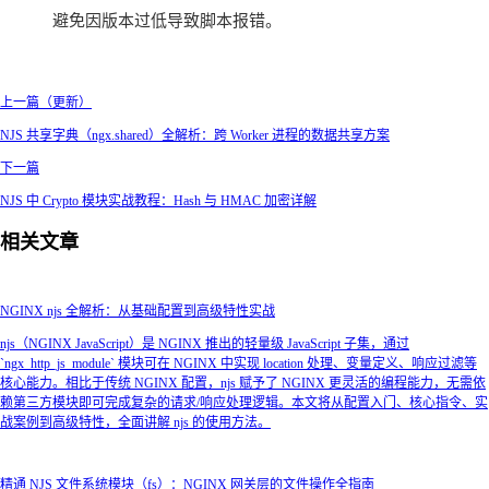
避免因版本过低导致脚本报错。
上一篇（更新）
NJS 共享字典（ngx.shared）全解析：跨 Worker 进程的数据共享方案
下一篇
NJS 中 Crypto 模块实战教程：Hash 与 HMAC 加密详解
相关文章
NGINX njs 全解析：从基础配置到高级特性实战
njs（NGINX JavaScript）是 NGINX 推出的轻量级 JavaScript 子集，通过
`ngx_http_js_module` 模块可在 NGINX 中实现 location 处理、变量定义、响应过滤等
核心能力。相比于传统 NGINX 配置，njs 赋予了 NGINX 更灵活的编程能力，无需依
赖第三方模块即可完成复杂的请求/响应处理逻辑。本文将从配置入门、核心指令、实
战案例到高级特性，全面讲解 njs 的使用方法。
精通 NJS 文件系统模块（fs）：NGINX 网关层的文件操作全指南