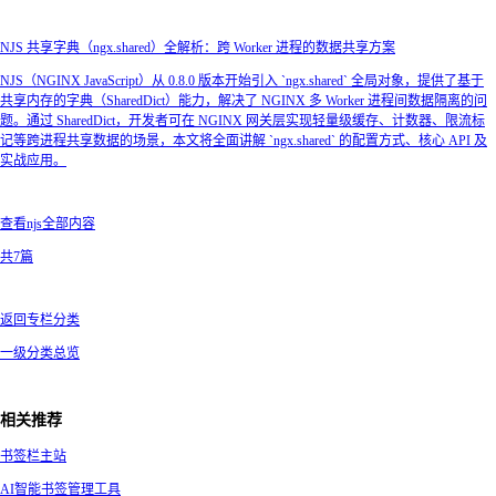
NJS 共享字典（ngx.shared）全解析：跨 Worker 进程的数据共享方案
NJS（NGINX JavaScript）从 0.8.0 版本开始引入 `ngx.shared` 全局对象，提供了基于
共享内存的字典（SharedDict）能力，解决了 NGINX 多 Worker 进程间数据隔离的问
题。通过 SharedDict，开发者可在 NGINX 网关层实现轻量级缓存、计数器、限流标
记等跨进程共享数据的场景，本文将全面讲解 `ngx.shared` 的配置方式、核心 API 及
实战应用。
查看njs全部内容
共7篇
返回专栏分类
一级分类总览
相关推荐
书签栏主站
AI智能书签管理工具