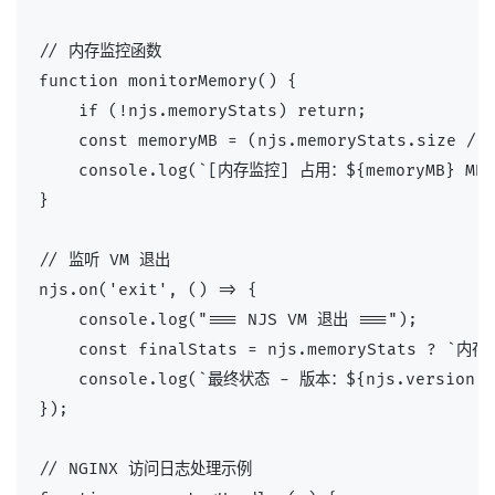
// 内存监控函数

function monitorMemory() {

    if (!njs.memoryStats) return;

    const memoryMB = (njs.memoryStats.size / 1
    console.log(`[内存监控] 占用：${memoryMB} MB`)
}

// 监听 VM 退出

njs.on('exit', () => {

    console.log("=== NJS VM 退出 ===");

    const finalStats = njs.memoryStats ? `内存
    console.log(`最终状态 - 版本：${njs.version}，$
});

// NGINX 访问日志处理示例
