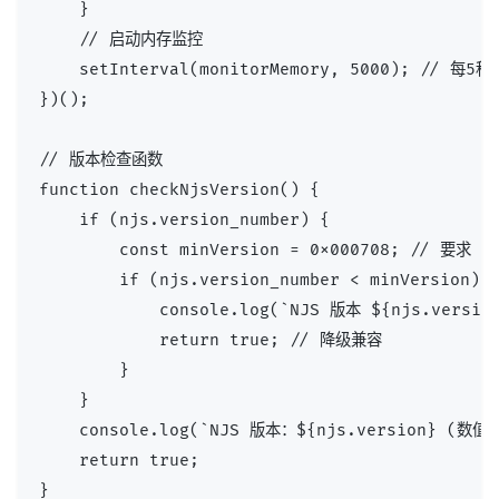
    }

    // 启动内存监控

    setInterval(monitorMemory, 5000); // 每
})();

// 版本检查函数

function checkNjsVersion() {

    if (njs.version_number) {

        const minVersion = 0x000708; // 要求 ≥
        if (njs.version_number < minVersion) {
            console.log(`NJS 版本 ${njs.vers
            return true; // 降级兼容

        }

    }

    console.log(`NJS 版本：${njs.version} (数值编码
    return true;

}
