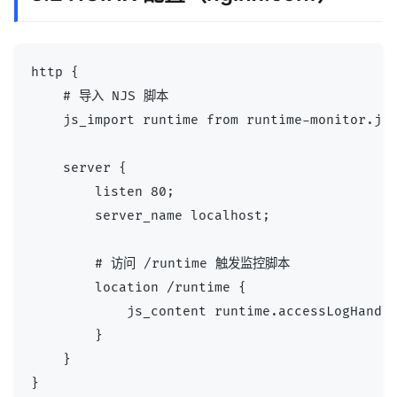
http {

    # 导入 NJS 脚本

    js_import runtime from runtime-monitor.js;
    server {

        listen 80;

        server_name localhost;

        # 访问 /runtime 触发监控脚本

        location /runtime {

            js_content runtime.accessLogHandle
        }

    }
