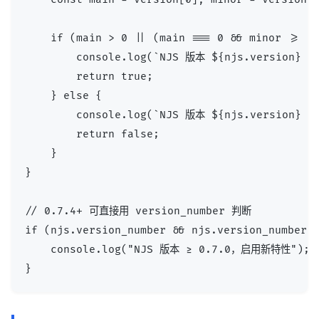
    if (main > 0 || (main === 0 && minor >= 7)
        console.log(`NJS 版本 ${njs.version
        return true;

    } else {

        console.log(`NJS 版本 ${njs.version} 
        return false;

    }

}

// 0.7.4+ 可直接用 version_number 判断

if (njs.version_number && njs.version_number >
    console.log("NJS 版本 ≥ 0.7.0，启用新特性");
