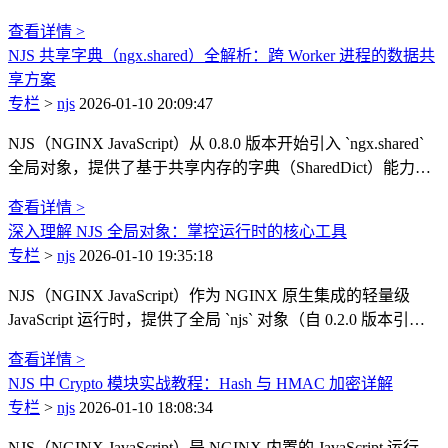
的所有关键信息（参数、头信息、请求体等），并提供了响应
查看详情 >
构建、子请求、日志输出等核心能力。从请求解析到响应发
NJS 共享字典（ngx.shared）全解析：跨 Worker 进程的数据共
送，`r` 对象贯穿整个 NGINX 请求生命周期，是实现网关层逻
享方案
辑（如参数校验、请求转发、响应改写）的基础。本文将全面
专栏
>
njs
2026-01-10 20:09:47
解析 `r` 对象的核心属性与方法，结合实战场景讲解其使用技
巧与版本兼容要点。
NJS（NGINX JavaScript）从 0.8.0 版本开始引入 `ngx.shared`
全局对象，提供了基于共享内存的字典（SharedDict）能力，
解决了 NGINX 多 Worker 进程间数据隔离的问题。通过
查看详情 >
SharedDict，开发者可在 NGINX 网关层实现轻量级缓存、计
深入理解 NJS 全局对象：掌控运行时的核心工具
数器、限流标记等跨进程共享数据的场景，本文将全面讲解
专栏
>
njs
2026-01-10 19:35:18
`ngx.shared` 的配置方式、核心 API 及实战应用。
NJS（NGINX JavaScript）作为 NGINX 原生集成的轻量级
JavaScript 运行时，提供了全局 `njs` 对象（自 0.2.0 版本引
入），它是当前 VM（虚拟机）实例的直接映射，封装了版本
查看详情 >
查询、内存监控、事件监听等核心能力。掌握 `njs` 全局对象
NJS 中 Crypto 模块实战教程：Hash 与 HMAC 加密详解
的 API，能帮助开发者更精准地调试、监控和管控 NJS 运行
专栏
>
njs
2026-01-10 18:08:34
时，本文将全面解析 `njs` 对象的核心属性与方法，并结合实
战场景讲解其应用价值。
NJS（NGINX JavaScript）是 NGINX 内置的 JavaScript 运行