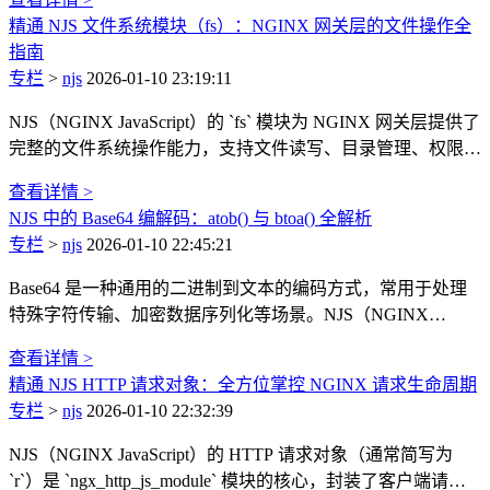
NGINX 配置，njs 赋予了 NGINX 更灵活的编程能力，无需依
精通 NJS 文件系统模块（fs）：NGINX 网关层的文件操作全
赖第三方模块即可完成复杂的请求/响应处理逻辑。本文将从
指南
配置入门、核心指令、实战案例到高级特性，全面讲解 njs 的
专栏
>
njs
2026-01-10 23:19:11
使用方法。
NJS（NGINX JavaScript）的 `fs` 模块为 NGINX 网关层提供了
完整的文件系统操作能力，支持文件读写、目录管理、权限校
验、符号链接处理等核心功能，同时兼容同步 API 和异步
查看详情 >
Promise API（0.3.9+）。无论是读取配置文件、记录访问日
NJS 中的 Base64 编解码：atob() 与 btoa() 全解析
志，还是处理静态资源元信息，`fs` 模块都是 NJS 实现本地文
专栏
>
njs
2026-01-10 22:45:21
件交互的核心工具。本文将全面解析 `fs` 模块的核心 API、数
据对象及实战场景，结合版本兼容要点讲解最佳实践。
Base64 是一种通用的二进制到文本的编码方式，常用于处理
特殊字符传输、加密数据序列化等场景。NJS（NGINX
JavaScript）内置了 Web 标准的 `atob()` 和 `btoa()` 方法，无需
查看详情 >
依赖第三方模块即可实现高效的 Base64 编解码，是 NGINX
精通 NJS HTTP 请求对象：全方位掌控 NGINX 请求生命周期
网关层处理数据编码的轻量解决方案。本文将详细讲解这两个
专栏
>
njs
2026-01-10 22:32:39
方法的用法、适用场景及注意事项，结合实战示例展示其在
NJS 中的典型应用。
NJS（NGINX JavaScript）的 HTTP 请求对象（通常简写为
`r`）是 `ngx_http_js_module` 模块的核心，封装了客户端请求