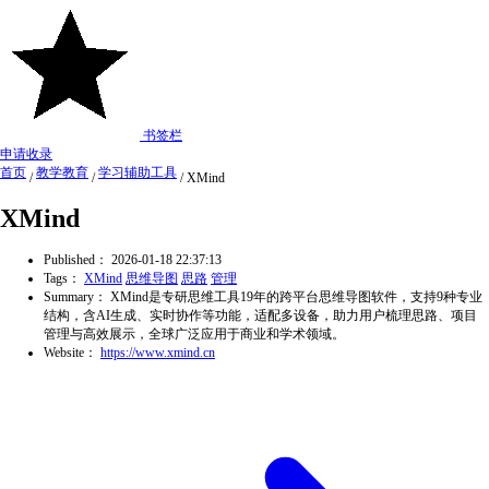
书签栏
申请收录
首页
教学教育
学习辅助工具
/
/
/
XMind
XMind
Published：
2026-01-18 22:37:13
Tags：
XMind
思维导图
思路
管理
Summary：
XMind是专研思维工具19年的跨平台思维导图软件，支持9种专业
结构，含AI生成、实时协作等功能，适配多设备，助力用户梳理思路、项目
管理与高效展示，全球广泛应用于商业和学术领域。
Website：
https://www.xmind.cn