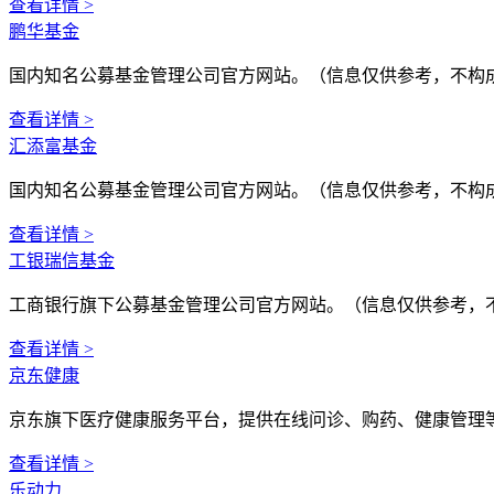
查看详情 >
鹏华基金
国内知名公募基金管理公司官方网站。（信息仅供参考，不构
查看详情 >
汇添富基金
国内知名公募基金管理公司官方网站。（信息仅供参考，不构
查看详情 >
工银瑞信基金
工商银行旗下公募基金管理公司官方网站。（信息仅供参考，
查看详情 >
京东健康
京东旗下医疗健康服务平台，提供在线问诊、购药、健康管理
查看详情 >
乐动力