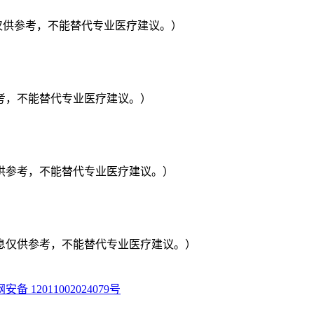
仅供参考，不能替代专业医疗建议。）
考，不能替代专业医疗建议。）
供参考，不能替代专业医疗建议。）
息仅供参考，不能替代专业医疗建议。）
安备 12011002024079号