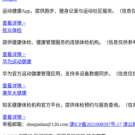
运动健康App，提供跑步、健身记录与运动社区服务。（信息
查看详情 >
民众体检
提供健康体检、健康管理服务的连锁体检机构。（信息仅供参
查看详情 >
华为运动健康
华为官方运动健康管理应用，支持多设备数据同步。（信息仅
查看详情 >
美年大健康
知名健康体检机构官方平台，提供体检预约与报告查询。（信
查看详情 >
举报邮箱：shuqianlan@126.com
津ICP备2021008597号-17
津公网