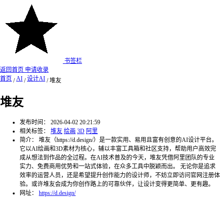
书签栏
返回首页
申请收录
首页
AI
设计AI
/
/
/
堆友
堆友
发布时间：
2026-04-02 20:21:59
相关标签：
堆友
绘画
3D
阿里
简介：
堆友（https://d.design/）是一款实用、易用且富有创意的AI设计平台。
它以AI绘画和3D素材为核心，辅以丰富工具箱和社区支持，帮助用户高效完
成从想法到作品的全过程。在AI技术普及的今天，堆友凭借阿里团队的专业
实力、免费商用优势和一站式体验，在众多工具中脱颖而出。 无论你是追求
效率的运营人员，还是希望提升创作能力的设计师，不妨立即访问官网注册体
验。或许堆友会成为你创作路上的可靠伙伴，让设计变得更简单、更有趣。
网址：
https://d.design/