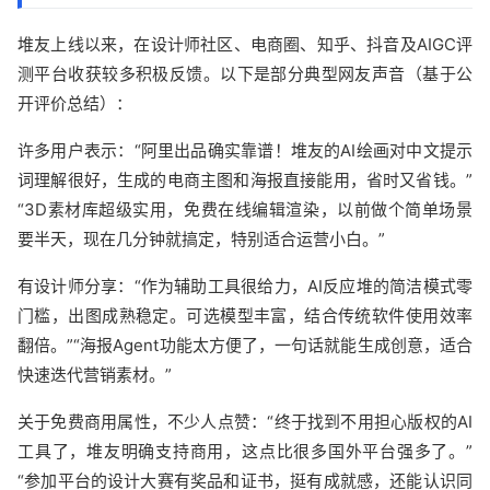
堆友上线以来，在设计师社区、电商圈、知乎、抖音及AIGC评
测平台收获较多积极反馈。以下是部分典型网友声音（基于公
开评价总结）：
许多用户表示：“阿里出品确实靠谱！堆友的AI绘画对中文提示
词理解很好，生成的电商主图和海报直接能用，省时又省钱。”
“3D素材库超级实用，免费在线编辑渲染，以前做个简单场景
要半天，现在几分钟就搞定，特别适合运营小白。”
有设计师分享：“作为辅助工具很给力，AI反应堆的简洁模式零
门槛，出图成熟稳定。可选模型丰富，结合传统软件使用效率
翻倍。”“海报Agent功能太方便了，一句话就能生成创意，适合
快速迭代营销素材。”
关于免费商用属性，不少人点赞：“终于找到不用担心版权的AI
工具了，堆友明确支持商用，这点比很多国外平台强多了。”
“参加平台的设计大赛有奖品和证书，挺有成就感，还能认识同