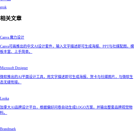
grok
相关文章
Canva 魔力设计
Canva可画推出的中文AI设计套件，输入文字描述即可生成海报、PPT与社媒配图，模
板丰富、上手简单。
Microsoft Designer
微软推出的AI平面设计工具，用文字描述即可生成海报、贺卡与社媒图片，与微软生
态无缝衔接。
Looka
加拿大AI品牌设计平台，根据偏好问卷自动生成LOGO方案，并输出整套品牌视觉物
料。
Brandmark