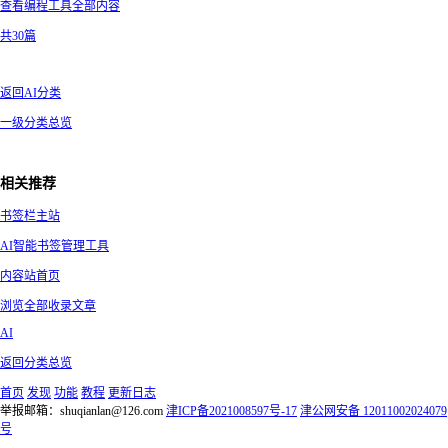
查看编程工具全部内容
共30篇
返回AI分类
一级分类总览
相关推荐
书签栏主站
AI智能书签管理工具
内容站首页
浏览全部收录文章
AI
返回分类总览
首页
发现
功能
教程
更新日志
举报邮箱：shuqianlan@126.com
津ICP备2021008597号-17
津公网安备 12011002024079
号