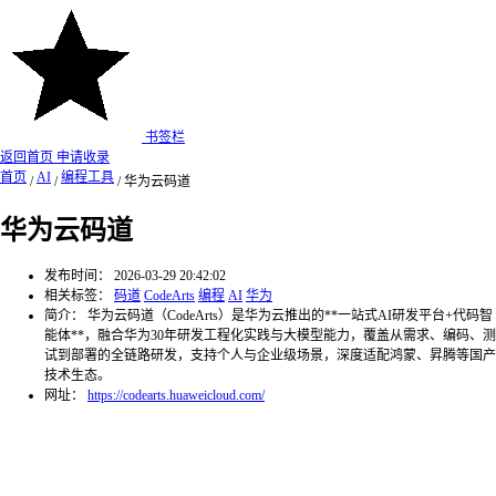
书签栏
返回首页
申请收录
首页
AI
编程工具
/
/
/
华为云码道
华为云码道
发布时间：
2026-03-29 20:42:02
相关标签：
码道
CodeArts
编程
AI
华为
简介：
华为云码道（CodeArts）是华为云推出的**一站式AI研发平台+代码智
能体**，融合华为30年研发工程化实践与大模型能力，覆盖从需求、编码、测
试到部署的全链路研发，支持个人与企业级场景，深度适配鸿蒙、昇腾等国产
技术生态。
网址：
https://codearts.huaweicloud.com/