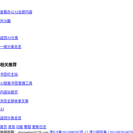
查看办公AI全部内容
共30篇
返回AI分类
一级分类总览
相关推荐
书签栏主站
AI智能书签管理工具
内容站首页
浏览全部收录文章
AI
返回分类总览
首页
发现
功能
教程
更新日志
举报邮箱：shuqianlan@126.com
津ICP备2021008597号-17
津公网安备 12011002024079