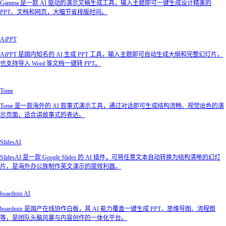
Gamma 是一款 AI 驱动的演示文稿生成工具，输入主题即可一键生成设计精美的
PPT、文档和网页，大幅节省排版时间。
AiPPT
AiPPT 是国内知名的 AI 生成 PPT 工具，输入主题即可自动生成大纲和完整幻灯片，
也支持导入 Word 等文档一键转 PPT。
Tome
Tome 是一款海外的 AI 叙事式演示工具，通过对话即可生成结构流畅、视觉出色的演
示页面，适合讲故事式的表达。
SlidesAI
SlidesAI 是一款 Google Slides 的 AI 插件，可将任意文本自动转换为结构清晰的幻灯
片，是海外办公族制作英文演示的提效利器。
boardmix AI
boardmix 是国产在线协作白板，其 AI 能力覆盖一键生成 PPT、思维导图、流程图
等，是团队头脑风暴与内容创作的一体化平台。