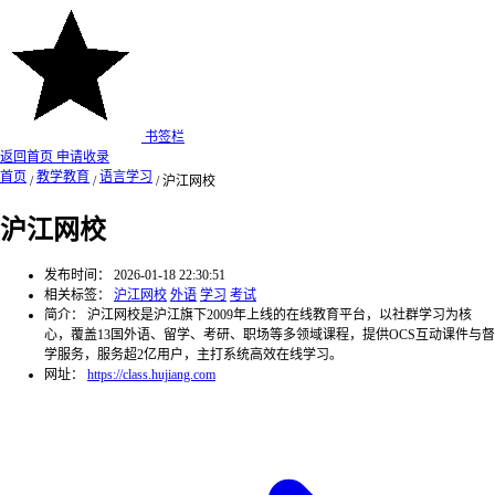
书签栏
返回首页
申请收录
首页
教学教育
语言学习
/
/
/
沪江网校
沪江网校
发布时间：
2026-01-18 22:30:51
相关标签：
沪江网校
外语
学习
考试
简介：
沪江网校是沪江旗下2009年上线的在线教育平台，以社群学习为核
心，覆盖13国外语、留学、考研、职场等多领域课程，提供OCS互动课件与督
学服务，服务超2亿用户，主打系统高效在线学习。
网址：
https://class.hujiang.com