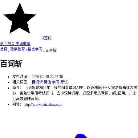
书签栏
返回首页
申请收录
首页
教学教育
语言学习
/
/
/
百词斩
百词斩
发布时间：
2026-01-18 22:27:36
相关标签：
百词斩
英语
学习
考试
简介：
百词斩是2012年上线的图背单词APP，以趣味配图+艾宾浩斯曲线为核
心，覆盖全学段考试词书，含小语种词库，适配多场景背词，超2亿用户，主
打高效趣味背词。
网址：
http://www.baicizhan.com