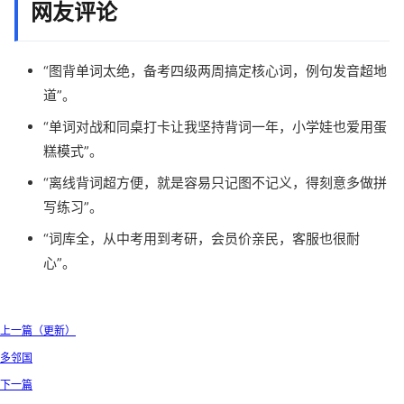
网友评论
“图背单词太绝，备考四级两周搞定核心词，例句发音超地
道”。
“单词对战和同桌打卡让我坚持背词一年，小学娃也爱用蛋
糕模式”。
“离线背词超方便，就是容易只记图不记义，得刻意多做拼
写练习”。
“词库全，从中考用到考研，会员价亲民，客服也很耐
心”。
上一篇（更新）
多邻国
下一篇