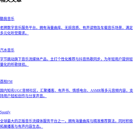
酷我音乐
老牌数字音乐服务平台，拥有海量曲库、无损音质、有声读物及车载音乐场景，满足
多元化听觉需求。
汽水音乐
字节跳动旗下音乐流媒体产品，主打个性化推荐与抖音热歌同步，为年轻用户提供轻
量化的听歌体验。
荔枝FM
国内知名UGC音频社区，汇聚播客、有声书、情感电台、ASMR等多元音频内容，支
持用户轻松创作与分享声音。
Spotify
全球最大的正版音乐流媒体服务平台之一，拥有海量曲库与精准推荐算法，同时积极
拓展播客与有声内容生态。