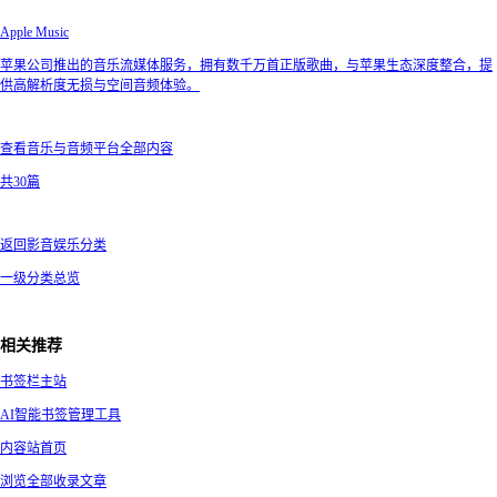
Apple Music
苹果公司推出的音乐流媒体服务，拥有数千万首正版歌曲，与苹果生态深度整合，提
供高解析度无损与空间音频体验。
查看音乐与音频平台全部内容
共30篇
返回影音娱乐分类
一级分类总览
相关推荐
书签栏主站
AI智能书签管理工具
内容站首页
浏览全部收录文章