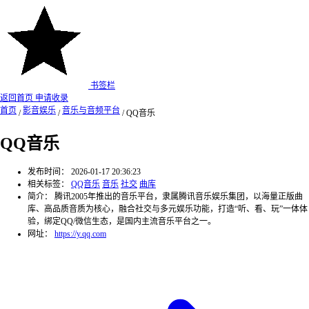
书签栏
返回首页
申请收录
首页
影音娱乐
音乐与音频平台
/
/
/
QQ音乐
QQ音乐
发布时间：
2026-01-17 20:36:23
相关标签：
QQ音乐
音乐
社交
曲库
简介：
腾讯2005年推出的音乐平台，隶属腾讯音乐娱乐集团，以海量正版曲
库、高品质音质为核心，融合社交与多元娱乐功能，打造“听、看、玩”一体体
验，绑定QQ/微信生态，是国内主流音乐平台之一。
网址：
https://y.qq.com