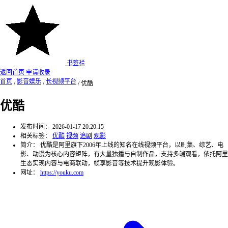
书签栏
返回首页
申请收录
首页
影音娱乐
长视频平台
/
/
/
优酷
优酷
发布时间：
2026-01-17 20:20:15
相关标签：
优酷
视频
追剧
观影
简介：
优酷是阿里旗下2006年上线的知名在线视频平台，以剧集、综艺、电
影、动漫为核心内容矩阵，有大量独播与自制作品，支持多端观看，依托阿里
生态实现内容与电商联动，帧享影音等技术提升观影体验。
网址：
https://youku.com