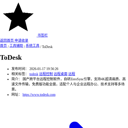
书签栏
返回首页
申请收录
首页
工具辅助
系统工具
/
/
/
ToDesk
ToDesk
发布时间：
2026-01-17 19:56:26
相关标签：
todesk
远程控制
远程桌面
远程
简介：
国产跨平台远程控制软件，自研ZeroSync引擎，支持4K超清画质、高
速文件传输，免费版功能全面，适配个人与企业远程办公、技术支持等多场
景。
网址：
https://www.todesk.com