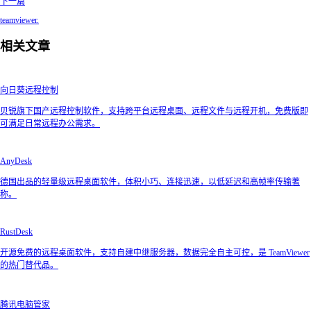
下一篇
teamviewer.
相关文章
向日葵远程控制
贝锐旗下国产远程控制软件，支持跨平台远程桌面、远程文件与远程开机，免费版即
可满足日常远程办公需求。
AnyDesk
德国出品的轻量级远程桌面软件，体积小巧、连接迅速，以低延迟和高帧率传输著
称。
RustDesk
开源免费的远程桌面软件，支持自建中继服务器，数据完全自主可控，是 TeamViewer
的热门替代品。
腾讯电脑管家