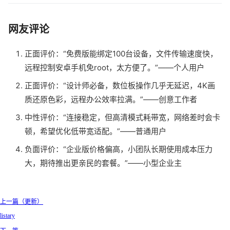
网友评论
正面评价：“免费版能绑定100台设备，文件传输速度快，
远程控制安卓手机免root，太方便了。”——个人用户
正面评价：“设计师必备，数位板操作几乎无延迟，4K画
质还原色彩，远程办公效率拉满。”——创意工作者
中性评价：“连接稳定，但高清模式耗带宽，网络差时会卡
顿，希望优化低带宽适配。”——普通用户
负面评价：“企业版价格偏高，小团队长期使用成本压力
大，期待推出更亲民的套餐。”——小型企业主
上一篇（更新）
listary