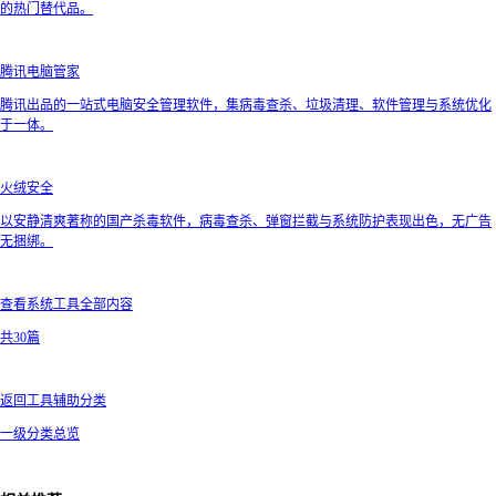
的热门替代品。
腾讯电脑管家
腾讯出品的一站式电脑安全管理软件，集病毒查杀、垃圾清理、软件管理与系统优化
于一体。
火绒安全
以安静清爽著称的国产杀毒软件，病毒查杀、弹窗拦截与系统防护表现出色，无广告
无捆绑。
查看系统工具全部内容
共30篇
返回工具辅助分类
一级分类总览