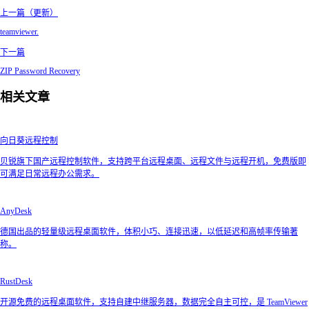
上一篇（更新）
teamviewer.
下一篇
ZIP Password Recovery
相关文章
向日葵远程控制
贝锐旗下国产远程控制软件，支持跨平台远程桌面、远程文件与远程开机，免费版即
可满足日常远程办公需求。
AnyDesk
德国出品的轻量级远程桌面软件，体积小巧、连接迅速，以低延迟和高帧率传输著
称。
RustDesk
开源免费的远程桌面软件，支持自建中继服务器，数据完全自主可控，是 TeamViewer