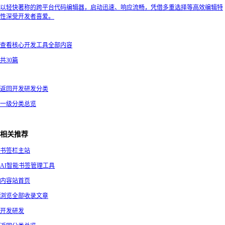
以轻快著称的跨平台代码编辑器，启动迅速、响应流畅，凭借多重选择等高效编辑特
性深受开发者喜爱。
查看核心开发工具全部内容
共30篇
返回开发研发分类
一级分类总览
相关推荐
书签栏主站
AI智能书签管理工具
内容站首页
浏览全部收录文章
开发研发