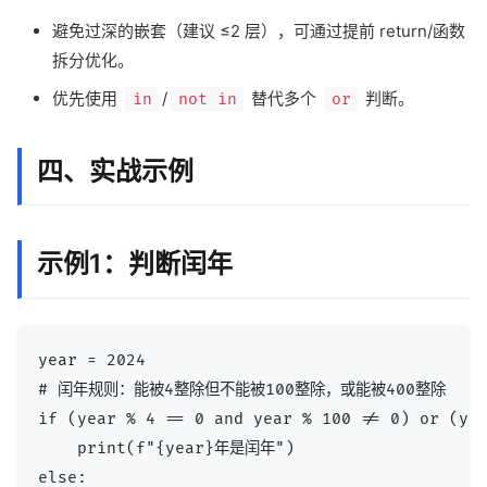
避免过深的嵌套（建议 ≤2 层），可通过提前 return/函数
拆分优化。
优先使用
/
替代多个
判断。
in
not in
or
四、实战示例
示例1：判断闰年
year = 2024

# 闰年规则：能被4整除但不能被100整除，或能被400整除

if (year % 4 == 0 and year % 100 != 0) or (yea
    print(f"{year}年是闰年")

else:
