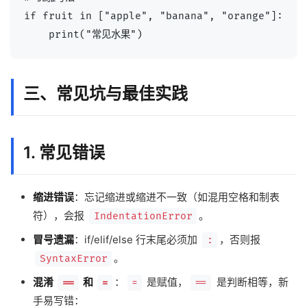
if fruit in ["apple", "banana", "orange"]:

三、常见坑与最佳实践
1. 常见错误
缩进错误
：忘记缩进或缩进不一致（如混用空格和制表
符），会报
。
IndentationError
冒号遗漏
：if/elif/else 行末尾必须加
，否则报
:
。
SyntaxError
混淆
和
：
是赋值，
是判断相等，新
==
=
=
==
手易写错：