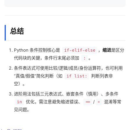
总结
Python 条件控制核心是
，
缩进
是区分
if-elif-else
代码块的关键，条件行末尾必须加
。
:
条件表达式可使用比较/逻辑/成员/身份运算符，也可利用
“真值/假值”简化判断（如
判断列表非
if list:
空）。
进阶用法包括三元表达式、嵌套条件（慎用）、多条件
优化，需注意避免缩进错误、
/
混淆等常
in
==
=
见问题。