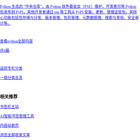
Python 生态的 “中央仓库”，由 Python 软件基金会（PSF）维护。开发者可将 Python
包发布到 PyPI，其他开发者通过 pip 等工具从 PyPI 安装、更新、管理这些包。其核
心功能包括包存储与分发、版本管理、包名管理、元数据管理、搜索与发现、安全审
计等。
查看python全部内容
共4篇
返回专栏分类
一级分类总览
相关推荐
书签栏主站
AI智能书签管理工具
内容站首页
浏览全部收录文章