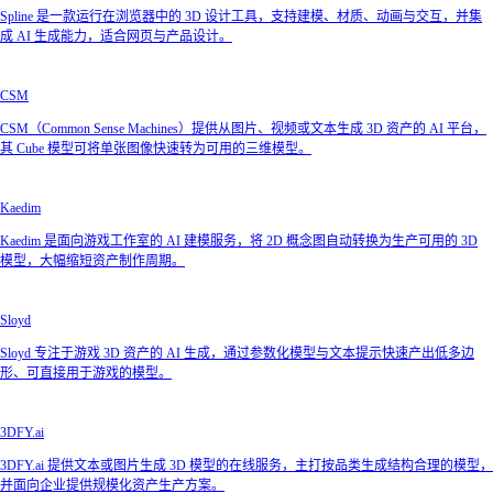
Spline 是一款运行在浏览器中的 3D 设计工具，支持建模、材质、动画与交互，并集
成 AI 生成能力，适合网页与产品设计。
CSM
CSM（Common Sense Machines）提供从图片、视频或文本生成 3D 资产的 AI 平台，
其 Cube 模型可将单张图像快速转为可用的三维模型。
Kaedim
Kaedim 是面向游戏工作室的 AI 建模服务，将 2D 概念图自动转换为生产可用的 3D
模型，大幅缩短资产制作周期。
Sloyd
Sloyd 专注于游戏 3D 资产的 AI 生成，通过参数化模型与文本提示快速产出低多边
形、可直接用于游戏的模型。
3DFY.ai
3DFY.ai 提供文本或图片生成 3D 模型的在线服务，主打按品类生成结构合理的模型，
并面向企业提供规模化资产生产方案。