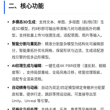
二、核心功能
多模态3D生成
：支持文本、单图、多视图（前/侧/顶）生
成3D模型，约8秒即可输出带清晰几何与稳固拓扑的模
型，支持批量上传10张图生成，适配草图、照片等输入。
智能分割与重拓扑
：精准分割复杂模型为结构化可编辑部
分，智能重拓扑优化网格，保留形状与边流，生成适配游
戏引擎的低多边形模型。
AI纹理生成与编辑
：一键生成4K PBR纹理（漫反射、粗糙
度等），支持局部重绘、全局风格迁移，修复纹理瑕疵，
适配专业渲染流程。
自动绑骨与动画
：自动为双足/四足模型绑定骨骼并分配蒙
皮权重，提供行走、跳跃等预设动画，可直接导出至
Unity、Unreal 等引擎。
风格化与后处理
：支持卡通、乐高、像素等风格转换，可