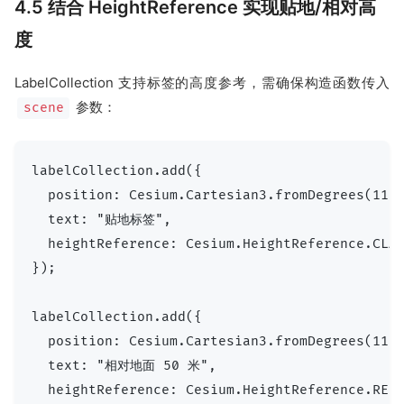
4.5 结合 HeightReference 实现贴地/相对高
度
LabelCollection 支持标签的高度参考，需确保构造函数传入
参数：
scene
labelCollection.add({

  position: Cesium.Cartesian3.fromDegrees(116.
  text: "贴地标签",

  heightReference: Cesium.HeightReference.CLA
});

labelCollection.add({

  position: Cesium.Cartesian3.fromDegrees(116.
  text: "相对地面 50 米",

  heightReference: Cesium.HeightReference.RELA