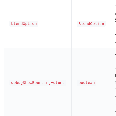
blendOption
BlendOption
debugShowBoundingVolume
boolean