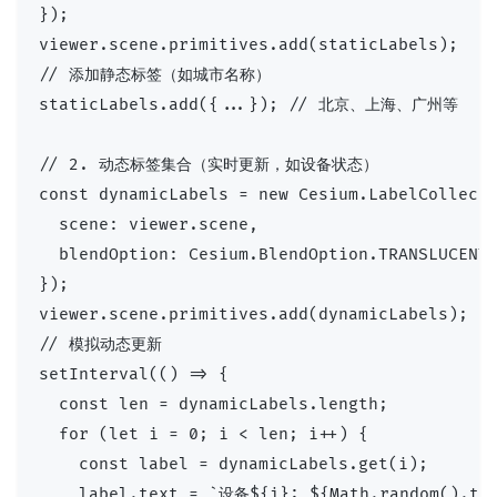
});

viewer.scene.primitives.add(staticLabels);

// 添加静态标签（如城市名称）

staticLabels.add({...}); // 北京、上海、广州等

// 2. 动态标签集合（实时更新，如设备状态）

const dynamicLabels = new Cesium.LabelCollecti
  scene: viewer.scene,

  blendOption: Cesium.BlendOption.TRANSLUCEN
});

viewer.scene.primitives.add(dynamicLabels);

// 模拟动态更新

setInterval(() => {

  const len = dynamicLabels.length;

  for (let i = 0; i < len; i++) {

    const label = dynamicLabels.get(i);

    label.text = `设备${i}: ${Math.random().t