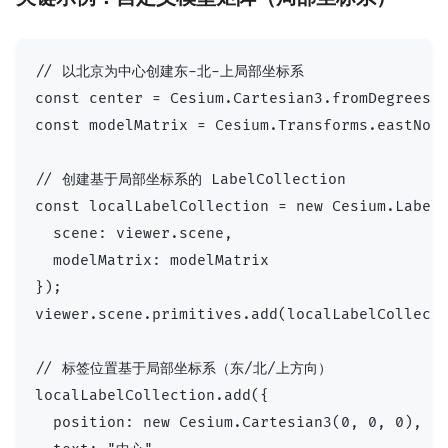
// 以北京为中心创建东-北-上局部坐标系

const center = Cesium.Cartesian3.fromDegrees(1
const modelMatrix = Cesium.Transforms.eastNort
// 创建基于局部坐标系的 LabelCollection

const localLabelCollection = new Cesium.LabelC
  scene: viewer.scene,

  modelMatrix: modelMatrix

});

viewer.scene.primitives.add(localLabelCollecti
// 标签位置基于局部坐标系（东/北/上方向）

localLabelCollection.add({

  position: new Cesium.Cartesian3(0, 0, 0),