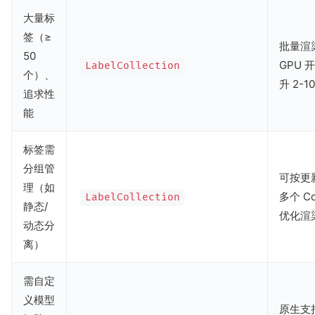
大量标
签（≥
批量渲
50
GPU 
LabelCollection
个）、
升 2-1
追求性
能
标签需
分组管
可按更
理（如
多个 Co
LabelCollection
静态/
优化渲
动态分
离）
需自定
义模型
原生支