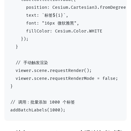
      position: Cesium.Cartesian3.fromDegrees(
      text: `标签${i}`,

      font: "16px 微软雅黑",

      fillColor: Cesium.Color.WHITE

    });

  }

  // 手动触发渲染

  viewer.scene.requestRender();

  viewer.scene.requestRenderMode = false;

}

// 调用：批量添加 1000 个标签
