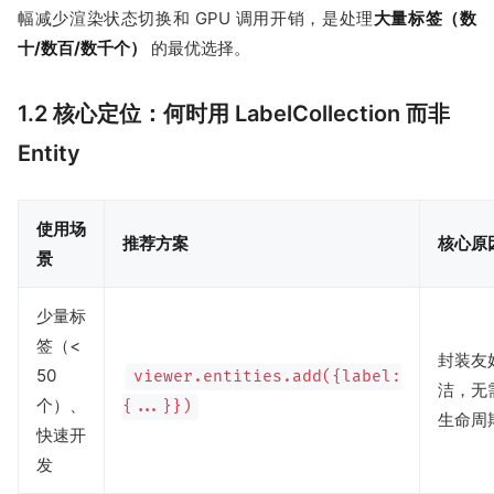
幅减少渲染状态切换和 GPU 调用开销，是处理
大量标签（数
十/数百/数千个）
的最优选择。
1.2 核心定位：何时用 LabelCollection 而非
Entity
使用场
推荐方案
核心原
景
少量标
签（<
封装友好
50
viewer.entities.add({label:
洁，无
个）、
{...}})
生命周
快速开
发