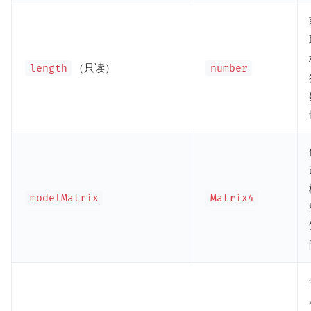
（只读）
length
number
modelMatrix
Matrix4