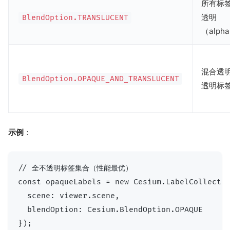
所有标
透明
BlendOption.TRANSLUCENT
（alph
混合透明
BlendOption.OPAQUE_AND_TRANSLUCENT
透明标
示例
：
// 全不透明标签集合（性能最优）

const opaqueLabels = new Cesium.LabelCollectio
  scene: viewer.scene,

  blendOption: Cesium.BlendOption.OPAQUE
