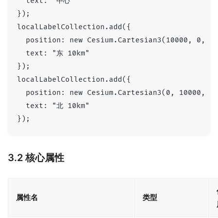
  text: "中心"

});

localLabelCollection.add({

  position: new Cesium.Cartesian3(10000, 0, 
  text: "东 10km"

});

localLabelCollection.add({

  position: new Cesium.Cartesian3(0, 10000, 
  text: "北 10km"

3.2 核心属性
属性名
类型