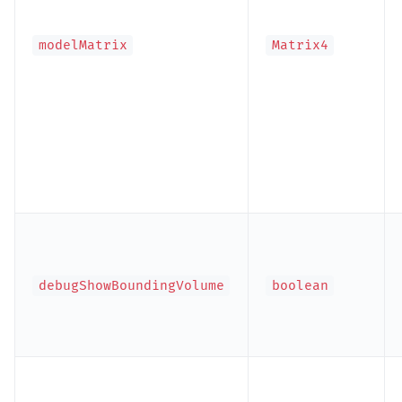
modelMatrix
Matrix4
debugShowBoundingVolume
boolean