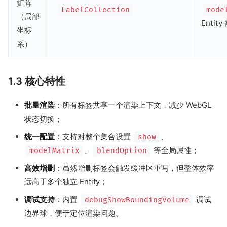
矩阵
LabelCollection
mode
（局部
Entit
坐标
系）
1.3 核心特性
批量渲染
：所有标签共享一个渲染上下文，减少 WebGL
状态切换；
统一配置
：支持对整个集合设置
、
show
、
等全局属性；
modelMatrix
blendOption
高效增删
：虽然增删标签会触发缓冲区重写，但整体效率
远高于多个独立 Entity；
调试支持
：内置
调试
debugShowBoundingVolume
边界球，便于定位渲染问题。