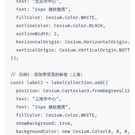
  text: "北京市中心",

  font: "24px 微软雅黑",

  fillColor: Cesium.Color.WHITE,

  outlineColor: Cesium.Color.BLACK,

  outlineWidth: 2,

  horizontalOrigin: Cesium.HorizontalOrigin.CE
  verticalOrigin: Cesium.VerticalOrigin.BOTTOM
});

// 示例2：添加带背景的标签（上海）

const label2 = labelCollection.add({

  position: Cesium.Cartesian3.fromDegrees(121.
  text: "上海市中心",

  font: "24px 微软雅黑",

  fillColor: Cesium.Color.WHITE,

  showBackground: true,

  backgroundColor: new Cesium.Color(0, 0, 0, 0