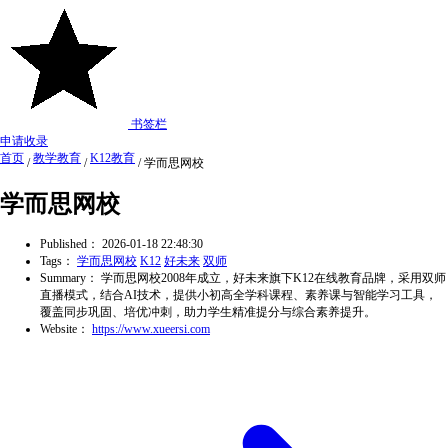
书签栏
申请收录
首页
教学教育
K12教育
/
/
/
学而思网校
学而思网校
Published：
2026-01-18 22:48:30
Tags：
学而思网校
K12
好未来
双师
Summary：
学而思网校2008年成立，好未来旗下K12在线教育品牌，采用双师
直播模式，结合AI技术，提供小初高全学科课程、素养课与智能学习工具，
覆盖同步巩固、培优冲刺，助力学生精准提分与综合素养提升。
Website：
https://www.xueersi.com