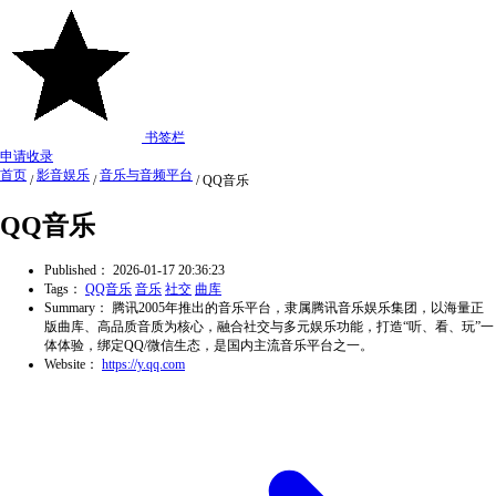
书签栏
申请收录
首页
影音娱乐
音乐与音频平台
/
/
/
QQ音乐
QQ音乐
Published：
2026-01-17 20:36:23
Tags：
QQ音乐
音乐
社交
曲库
Summary：
腾讯2005年推出的音乐平台，隶属腾讯音乐娱乐集团，以海量正
版曲库、高品质音质为核心，融合社交与多元娱乐功能，打造“听、看、玩”一
体体验，绑定QQ/微信生态，是国内主流音乐平台之一。
Website：
https://y.qq.com