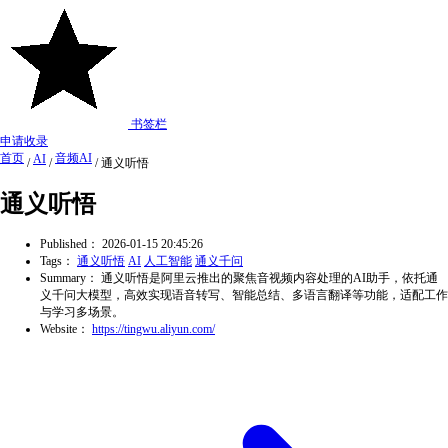
书签栏
申请收录
首页
音频AI
AI
/
/
/
通义听悟
通义听悟
Published：
2026-01-15 20:45:26
Tags：
通义听悟
AI
人工智能
通义千问
Summary：
通义听悟是阿里云推出的聚焦音视频内容处理的AI助手，依托通
义千问大模型，高效实现语音转写、智能总结、多语言翻译等功能，适配工作
与学习多场景。
Website：
https://tingwu.aliyun.com/