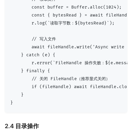
        const buffer = Buffer.alloc(1024);

        const { bytesRead } = await fileHandle
        r.log(`读取字节数：${bytesRead}`);

        // 写入文件

        await fileHandle.write('Async write vi
    } catch (e) {

        r.error(`FileHandle 操作失败：${e.message
    } finally {

        // 关闭 FileHandle（推荐显式关闭）

        if (fileHandle) await fileHandle.close
    }

2.4 目录操作