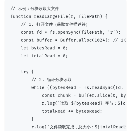
// 示例：分块读取大文件

function readLargeFile(r, filePath) {

    // 1. 打开文件（获取文件描述符）

    const fd = fs.openSync(filePath, 'r');

    const buffer = Buffer.alloc(1024); // 1KB
    let bytesRead = 0;

    let totalRead = 0;

    try {

        // 2. 循环分块读取

        while ((bytesRead = fs.readSync(fd, bu
            const chunk = buffer.slice(0, byte
            r.log(`读取 ${bytesRead} 字节：${chun
            totalRead += bytesRead;

        }

        r.log(`文件读取完成，总大小：${totalRead} 字