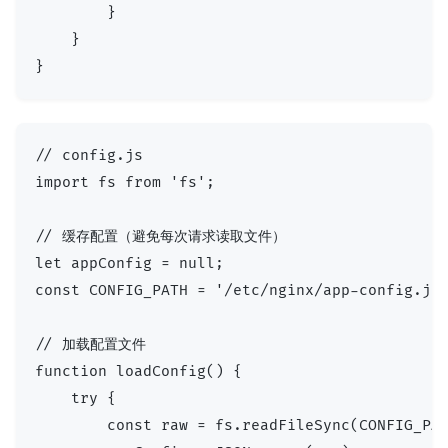
        }

    }

// config.js

import fs from 'fs';

// 缓存配置（避免每次请求读取文件）

let appConfig = null;

const CONFIG_PATH = '/etc/nginx/app-config.jso
// 加载配置文件

function loadConfig() {

    try {

        const raw = fs.readFileSync(CONFIG_PAT