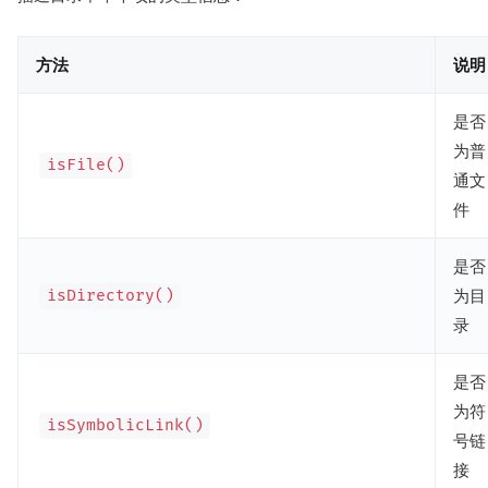
方法
说明
是否
为普
isFile()
通文
件
是否
为目
isDirectory()
录
是否
为符
isSymbolicLink()
号链
接