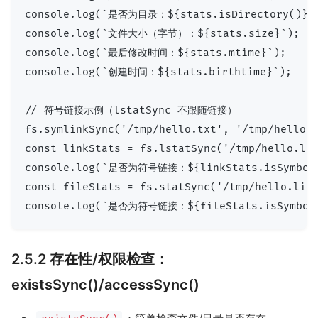
console.log(`是否为目录：${stats.isDirectory()}`)
console.log(`文件大小（字节）：${stats.size}`);

console.log(`最后修改时间：${stats.mtime}`);

console.log(`创建时间：${stats.birthtime}`);

// 符号链接示例（lstatSync 不跟随链接）

fs.symlinkSync('/tmp/hello.txt', '/tmp/hello.l
const linkStats = fs.lstatSync('/tmp/hello.lin
console.log(`是否为符号链接：${linkStats.isSymboli
const fileStats = fs.statSync('/tmp/hello.link
2.5.2 存在性/权限检查：
existsSync()/accessSync()