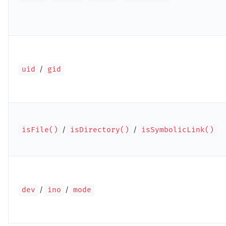
/
uid
gid
/
/
isFile()
isDirectory()
isSymbolicLink()
/
/
dev
ino
mode