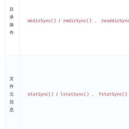
目
录
/
、
mkdirSync()
rmdirSync()
readdirSyn
操
作
文
件
元
/
、
statSync()
lstatSync()
fstatSync()
信
息