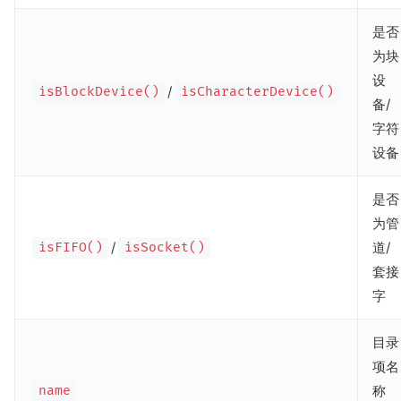
是否
为块
设
/
isBlockDevice()
isCharacterDevice()
备/
字符
设备
是否
为管
/
道/
isFIFO()
isSocket()
套接
字
目录
项名
称
name