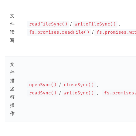
文
件
/
、
readFileSync()
writeFileSync()
读
/
fs.promises.readFile()
fs.promises.wr
写
文
件
描
/
、
openSync()
closeSync()
述
/
、
readSync()
writeSync()
fs.promises
符
操
作