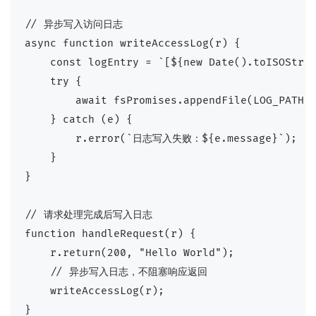
// 异步写入访问日志

async function writeAccessLog(r) {

    const logEntry = `[${new Date().toISOStrin
    try {

        await fsPromises.appendFile(LOG_PATH, 
    } catch (e) {

        r.error(`日志写入失败：${e.message}`);

    }

}

// 请求处理完成后写入日志

function handleRequest(r) {

    r.return(200, "Hello World");

    // 异步写入日志，不阻塞响应返回

    writeAccessLog(r);

}
