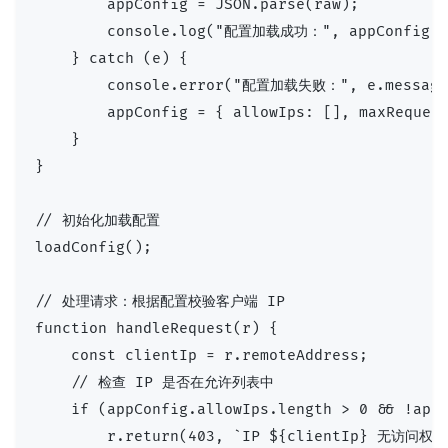
        appConfig = JSON.parse(raw);

        console.log("配置加载成功：", appConfig);
    } catch (e) {

        console.error("配置加载失败：", e.message)
        appConfig = { allowIps: [], maxReques
    }

}

// 初始化加载配置

loadConfig();

// 处理请求：根据配置校验客户端 IP

function handleRequest(r) {

    const clientIp = r.remoteAddress;

    // 检查 IP 是否在允许列表中

    if (appConfig.allowIps.length > 0 && !appC
        r.return(403, `IP ${clientIp} 无访问权限`