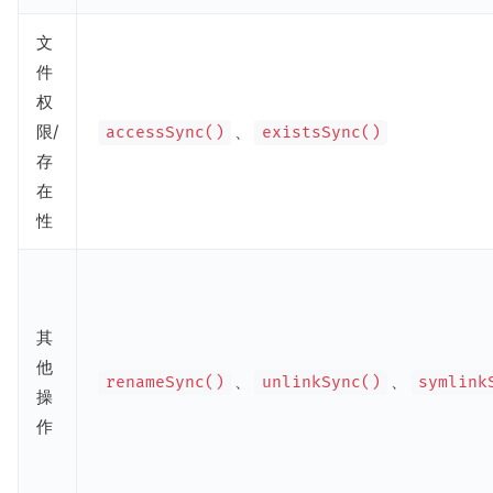
文
件
权
限/
、
accessSync()
existsSync()
存
在
性
其
他
、
、
renameSync()
unlinkSync()
symlink
操
作