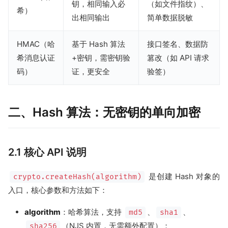
钥，相同输入必
（如文件指纹）、
希）
出相同输出
简单数据脱敏
HMAC（哈
基于 Hash 算法
接口签名、数据防
希消息认证
+密钥，需密钥验
篡改（如 API 请求
码）
证，更安全
验签）
二、Hash 算法：无密钥的单向加密
2.1 核心 API 说明
是创建 Hash 对象的
crypto.createHash(algorithm)
入口，核心参数和方法如下：
algorithm
：哈希算法，支持
、
、
md5
sha1
（NJS 内置，无需额外配置）；
sha256