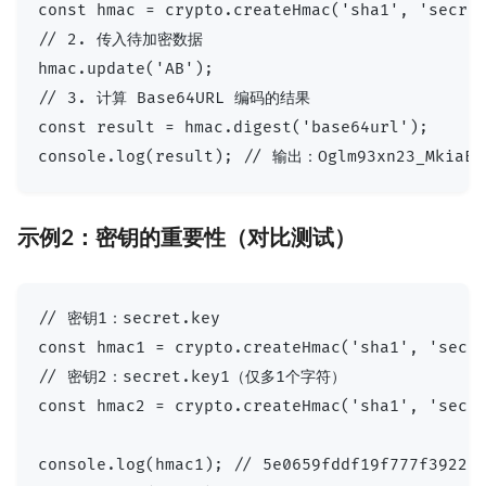
const hmac = crypto.createHmac('sha1', 'secret
// 2. 传入待加密数据

hmac.update('AB');

// 3. 计算 Base64URL 编码的结果

const result = hmac.digest('base64url');

示例2：密钥的重要性（对比测试）
// 密钥1：secret.key

const hmac1 = crypto.createHmac('sha1', 'secre
// 密钥2：secret.key1（仅多1个字符）

const hmac2 = crypto.createHmac('sha1', 'secre
console.log(hmac1); // 5e0659fddf19f777f392268