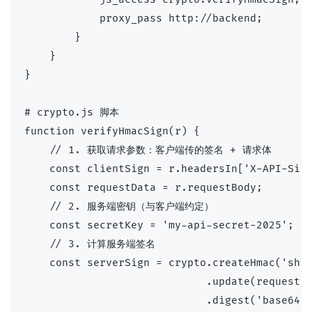
            proxy_pass http://backend;

        }

    }

}

# crypto.js 脚本

function verifyHmacSign(r) {

    // 1. 获取请求参数：客户端传的签名 + 请求体

    const clientSign = r.headersIn['X-API-Sign
    const requestData = r.requestBody;

    // 2. 服务端密钥（与客户端约定）

    const secretKey = 'my-api-secret-2025';

    // 3. 计算服务端签名

    const serverSign = crypto.createHmac('sha2
                             .update(requestDa
                             .digest('base64ur