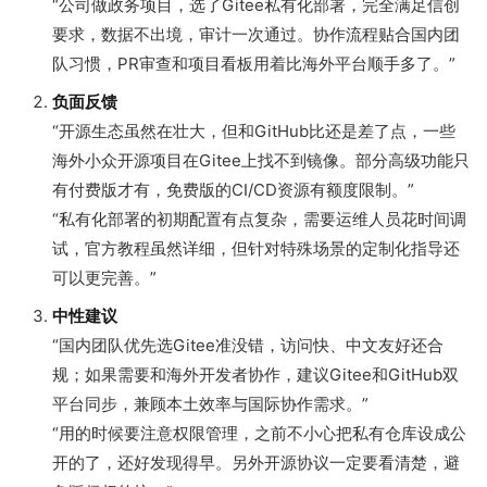
“公司做政务项目，选了Gitee私有化部署，完全满足信创
要求，数据不出境，审计一次通过。协作流程贴合国内团
队习惯，PR审查和项目看板用着比海外平台顺手多了。”
负面反馈
“开源生态虽然在壮大，但和GitHub比还是差了点，一些
海外小众开源项目在Gitee上找不到镜像。部分高级功能只
有付费版才有，免费版的CI/CD资源有额度限制。”
“私有化部署的初期配置有点复杂，需要运维人员花时间调
试，官方教程虽然详细，但针对特殊场景的定制化指导还
可以更完善。”
中性建议
“国内团队优先选Gitee准没错，访问快、中文友好还合
规；如果需要和海外开发者协作，建议Gitee和GitHub双
平台同步，兼顾本土效率与国际协作需求。”
“用的时候要注意权限管理，之前不小心把私有仓库设成公
开的了，还好发现得早。另外开源协议一定要看清楚，避